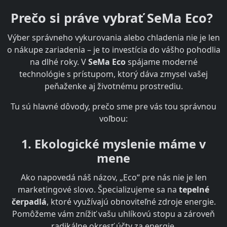
Prečo si práve vybrať SeMa Eco?
Výber správneho vykurovania alebo chladenia nie je len
o nákupe zariadenia – je to investícia do vášho pohodlia
na dlhé roky. V
SeMa Eco
spájame moderné
technológie s prístupom, ktorý dáva zmysel vašej
peňaženke aj životnému prostrediu.
Tu sú hlavné dôvody, prečo sme pre vás tou správnou
voľbou:
1. Ekologické myslenie máme v
mene
Ako napovedá náš názov, „Eco“ pre nás nie je len
marketingové slovo. Špecializujeme sa na
tepelné
čerpadlá
, ktoré využívajú obnoviteľné zdroje energie.
Pomôžeme vám znížiť vašu uhlíkovú stopu a zároveň
radikálne okresť účty za energie.