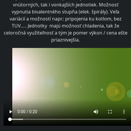
vnútorných, tak i vonkajších jednotiek. Možnosť
vypnutia bivalentného stupňa (elek. špirály). Veľa
variácií a možností napr.: pripojenia ku kotlom, bez
TUV….. Jednotky majú možnosť chladenia, tak že
celoročná využiteľnosť a tým je pomer výkon / cena ešte
priaznivejšia.