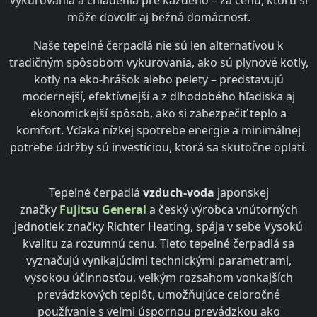
môže dovoliť aj bežná domácnosť.
Naše tepelné čerpadlá nie sú len alternatívou k
tradičným spôsobom vykurovania, ako sú plynové kotly,
kotly na eko-hrášok alebo pelety – predstavujú
modernejší, efektívnejší a z dlhodobého hľadiska aj
ekonomickejší spôsob, ako si zabezpečiť teplo a
komfort. Vďaka nízkej spotrebe energie a minimálnej
potrebe údržby sú investíciou, ktorá sa skutočne oplatí.
Tepelné čerpadlá
vzduch-voda
japonskej
značky
Fujitsu
General
a český výrobca vnútorných
jednotiek značky
Richter Heating
, spája v sebe Vysokú
kvalitu za rozumnú cenu. Tieto tepelné čerpadlá sa
vyznačujú vynikajúcimi technickými parametrami,
vysokou účinnosťou, veľkým rozsahom vonkajších
prevádzkových teplôt, umožňujúce celoročné
používanie s veľmi úspornou prevádzkou ako