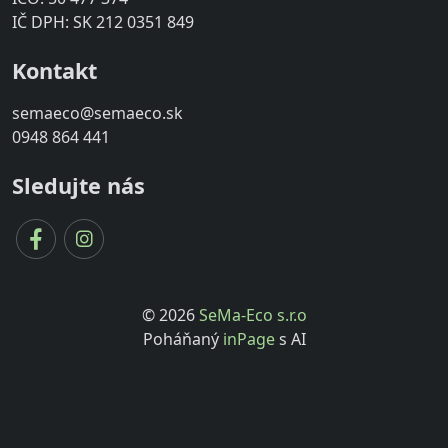
IČ DPH: SK 212 0351 849
Kontakt
semaeco@semaeco.sk
0948 864 441
Sledujte nás
© 2026
SeMa-Eco s.r.o
Poháňaný
inPage
s AI