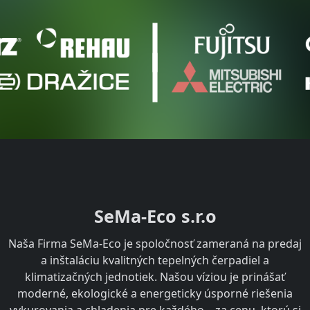
SeMa-Eco s.r.o
Naša Firma SeMa-Eco je spoločnosť zameraná na predaj
a inštaláciu kvalitných tepelných čerpadiel a
klimatizačných jednotiek. Našou víziou je prinášať
moderné, ekologické a energeticky úsporné riešenia
vykurovania a chladenia pre každého – za cenu, ktorú si