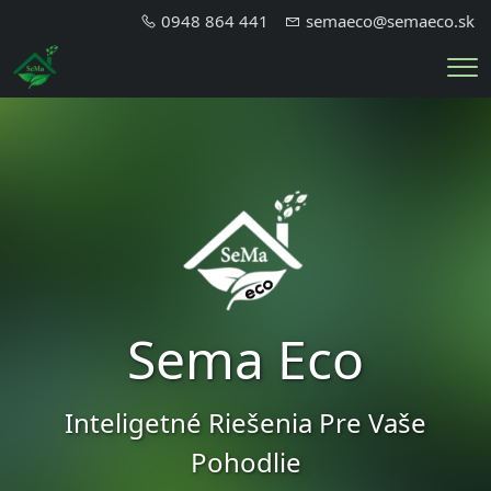
0948 864 441
semaeco@semaeco.sk
Me
Sema Eco
Inteligetné Riešenia Pre Vaše
Pohodlie