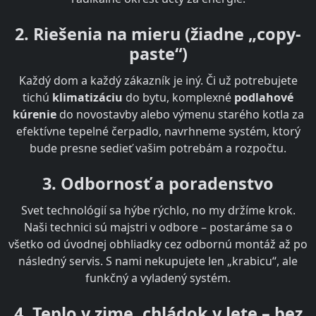
2. Riešenia na mieru (žiadne „copy-
paste“)
Každý dom a každý zákazník je iný. Či už potrebujete
tichú
klimatizáciu
do bytu, komplexné
podlahové
kúrenie
do novostavby alebo výmenu starého kotla za
efektívne tepelné čerpadlo, navrhneme systém, ktorý
bude presne sedieť vašim potrebám a rozpočtu.
3. Odbornosť a poradenstvo
Svet technológií sa hýbe rýchlo, no my držíme krok.
Naši technici sú majstri v odbore – postaráme sa o
všetko od úvodnej obhliadky cez odbornú montáž až po
následný servis. S nami nekupujete len „krabicu“, ale
funkčný a vyladený systém.
4. Teplo v zime, chládok v lete – bez